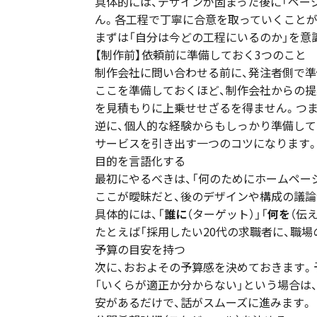
具体的には、デザインが固まった後に「ペー
ん。各工程で丁寧に合意を取っていくことが
まずは「自分は今どの工程にいるのか」を意
【制作前】依頼前に準備しておく3つのこと
制作会社に問い合わせる前に、発注者側で準
ここを準備しておくほど、制作会社からの提
を見積もりに上乗せせざるを得ません。つま
逆に、個人的な経験からもしっかり準備して
サービスを引き出す一つのコツになります
目的を言語化する
最初にやるべきは、「何のためにホームペー
ここが曖昧だと、後のデザインや構成の議論
具体的には、「
誰に
（ターゲット）」「
何を
（伝
たとえば「採用したい20代の求職者に、職
予算の目安を持つ
次に、おおよその予算感を決めておきます。
「いくらが適正か分からない」という場合は
安があるだけで、話がスムーズに進みます。