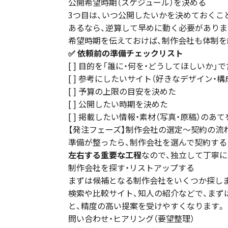
公開希望時期（スケジュール）を決める
3つ目は、いつ公開したいかを決めておくこ
あるなら、逆算して早めに動く必要がありま
希望時期を伝えておけば、制作会社も体制を
✅ 依頼前の準備チェックリスト
[ ] 目的を「誰に・何を・どうしてほしいか」
[ ] 参考にしたいサイト（好きなデザイン・
[ ] 予算の上限の目安を決めた
[ ] 公開したい時期を決めた
[ ] 掲載したい情報・素材（写真・原稿）のあ
【発注フェーズ】制作会社の選定〜契約の流
準備が整ったら、制作会社を選んで契約する
左右する重要な工程
なので、独立して丁寧に
制作会社を探す・リストアップする
まずは候補となる制作会社をいくつか探しま
検索や比較サイト、知人の紹介などで、まず
と、精度の高い提案を受けやすくなります。
問い合わせ・ヒアリング（要望整理）