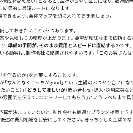
ジ構成を変えたい」となると、設計からやり直しになり、数週間
、結果的に最短ルートになります。
識できるよう、全体マップを頭に入れておきましょう。
備しておきたいことが3つあります。
案や見積もりの精度が上がります。要望が曖昧なまま依頼すると
り、
準備の手間が、そのまま費用とスピードに直結する
のです
いる顧客は、制作会社に優遇されやすいです。「このお客さんは
。
ジを作るのか」を言葉にすることです。
が「なんとなくこっちがgood」という主観のぶつかり合いにな
えたいこと）」「
どうしてほしいか
（問い合わせ・購入・採用応募な
場の雰囲気を伝えて、エントリーしてもらう」というレベルまで具
予算が決まっていないと、制作会社も最適なプランを提案でき
、後述の費用相場を目安にしてください。きっちりした金額でな