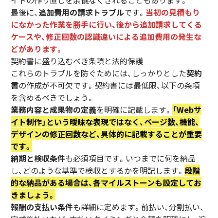
イトの作り直しを余儀なくされることもあります。
最後に、
追加費用の請求トラブル
です。
当初の見積もり
になかった作業を勝手に行い、後から追加請求してくる
ケースや、修正回数の認識違いによる追加費用の発生な
どがあります。
契約書に盛り込むべき条項と法的保護
これらのトラブルを防ぐためには、しっかりとした
契約
書
の作成が不可欠です。契約書には最低限、以下の条項
を含めるべきでしょう。
業務内容と成果物の定義
を明確に記載します。
「Webサ
イト制作」という曖昧な表現ではなく、ページ数、機能、
デザインの修正回数など、具体的に記載することが重要
です。
納期と検収条件
も必須項目です。いつまでに何を納品
し、どのような基準で検収とするかを明記します。
段階
的な納品がある場合は、各マイルストーンも設定してお
きましょう。
報酬の支払い条件
も詳細に定めます。前払い、分割払い、