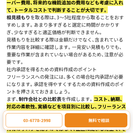
ーバー費用、将来的な機能追加の費用なども考慮に入れ
て、トータルコストで判断することが大切です。
相見積もり
を取る際は、3〜5社程度から取ることをおす
すめします。あまり多すぎると選定に時間がかかりす
ぎ、少なすぎると適正価格が判断できません。
見積もりを比較する際は金額だけでなく、含まれている
作業内容を詳細に確認します。一見安い見積もりでも、
重要な作業が含まれていない場合があるため、注意が必
要です。
社内承認を得るための資料作成のポイント
フリーランスへの発注には、多くの場合社内承認が必要
になります。承認を得やすくするための資料作成のポイ
ントを押さえておきましょう。
まず、
制作会社との比較表
を作成します。
コスト、納期、
対応の柔軟性、実績などを項目別に比較し、フリーランス
を選ぶメリットを視覚的に示します。
03-6778-2998
無料で相談
リスクと対策
も明記することが重要です。
フリーランス
特有のリスクを隠すのではなく、正直に提示した上で、そ