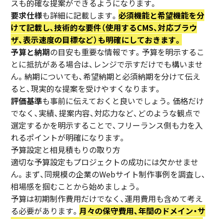
スも的確な提案ができるようになります。
要求仕様
も詳細に記載します。
必須機能と希望機能を分
けて記載し、技術的な要件（使用するCMS、対応ブラウ
ザ、表示速度の目標など）も明確にしておきます。
予算と納期
の目安も重要な情報です。予算を明示するこ
とに抵抗がある場合は、レンジで示すだけでも構いませ
ん。納期についても、希望納期と必須納期を分けて伝え
ると、現実的な提案を受けやすくなります。
評価基準
も事前に伝えておくと良いでしょう。価格だけ
でなく、実績、提案内容、対応力など、どのような観点で
選定するかを明示することで、フリーランス側も力を入
れるポイントが明確になります。
予算設定と相見積もりの取り方
適切な予算設定もプロジェクトの成功には欠かせませ
ん。まず、同規模の企業のWebサイト制作事例を調査し、
相場感を掴むことから始めましょう。
予算は初期制作費用だけでなく、運用費用も含めて考え
る必要があります。
月々の保守費用、年間のドメイン・サ