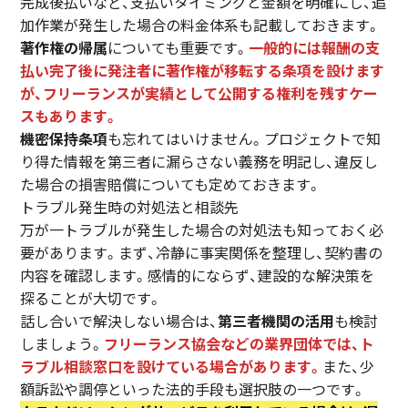
完成後払いなど、支払いタイミングと金額を明確にし、追
加作業が発生した場合の料金体系も記載しておきます。
著作権の帰属
についても重要です。
一般的には報酬の支
払い完了後に発注者に著作権が移転する条項を設けます
が、フリーランスが実績として公開する権利を残すケー
スもあります。
機密保持条項
も忘れてはいけません。プロジェクトで知
り得た情報を第三者に漏らさない義務を明記し、違反し
た場合の損害賠償についても定めておきます。
トラブル発生時の対処法と相談先
万が一トラブルが発生した場合の対処法も知っておく必
要があります。まず、冷静に事実関係を整理し、契約書の
内容を確認します。感情的にならず、建設的な解決策を
探ることが大切です。
話し合いで解決しない場合は、
第三者機関の活用
も検討
しましょう。
フリーランス協会などの業界団体では、ト
ラブル相談窓口を設けている場合があります。
また、少
額訴訟や調停といった法的手段も選択肢の一つです。