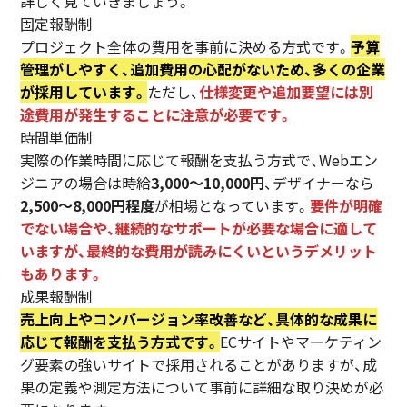
詳しく見ていきましょう。
固定報酬制
プロジェクト全体の費用を事前に決める方式です。
予算
管理がしやすく、追加費用の心配がないため、多くの企業
が採用しています。
ただし、
仕様変更や追加要望には別
途費用が発生することに注意が必要です。
時間単価制
実際の作業時間に応じて報酬を支払う方式で、Webエン
ジニアの場合は時給
3,000〜10,000円
、デザイナーなら
2,500〜8,000円程度
が相場となっています。
要件が明確
でない場合や、継続的なサポートが必要な場合に適して
いますが、最終的な費用が読みにくいというデメリット
もあります。
成果報酬制
売上向上やコンバージョン率改善など、具体的な成果に
応じて報酬を支払う方式です。
ECサイトやマーケティン
グ要素の強いサイトで採用されることがありますが、成
果の定義や測定方法について事前に詳細な取り決めが必