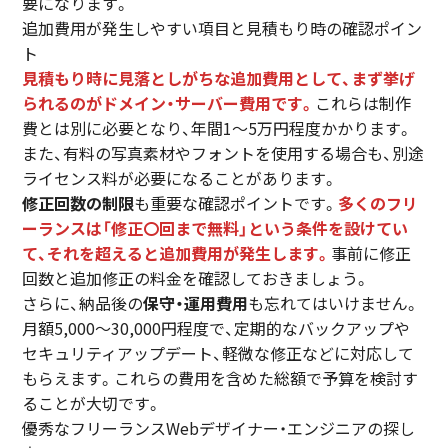
要になります。
追加費用が発生しやすい項目と見積もり時の確認ポイン
ト
見積もり時に見落としがちな追加費用として、まず挙げ
られるのがドメイン・サーバー費用です。
これらは制作
費とは別に必要となり、年間1〜5万円程度かかります。
また、有料の写真素材やフォントを使用する場合も、別途
ライセンス料が必要になることがあります。
修正回数の制限
も重要な確認ポイントです。
多くのフリ
ーランスは「修正〇回まで無料」という条件を設けてい
て、それを超えると追加費用が発生します。
事前に修正
回数と追加修正の料金を確認しておきましょう。
さらに、納品後の
保守・運用費用
も忘れてはいけません。
月額5,000〜30,000円程度で、定期的なバックアップや
セキュリティアップデート、軽微な修正などに対応して
もらえます。これらの費用を含めた総額で予算を検討す
ることが大切です。
優秀なフリーランスWebデザイナー・エンジニアの探し