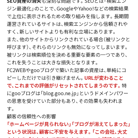
SEO資産の消失
も深刻な問題です。SEOとは「検索エン
ジン最適化」のことで、GoogleやYahoo!などの検索結果
で上位に表示されるための取り組みを指します。長期間
運営されているサイトは、検索エンジンから信頼されや
すく、新しいサイトよりも有利な立場にあります。
また、他のサイトからリンクされている場合（被リンクと
呼びます）、それらのリンクも無効になってしまいます。
被リンクは検索順位を決める重要な要素の一つであり、
これを失うことは大きな損失となります。
FC2WEBやgooブログで築いた記事の資産は、単純にコ
ピーしただけでは引き継げません。
URLが変わること
で、これまでの評価がリセットされてしまうのです。
特
にgooブログは「blog.goo.ne.jp」というドメインパワー
の恩恵を受けていた部分もあり、その効果も失われま
す。
顧客の信頼性への影響
「ホームページが見られない」「ブログが消えてしまった」
という状況は、顧客に不安を与えます。「この会社、大丈