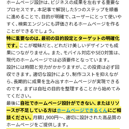
ホームページ設計は、ビジネスの成果を左右する重要な
プロセスです。本記事で解説した5つのステップを順番
に進めることで、目的が明確で、ユーザーにとって使いや
すく、検索エンジンにも評価されるホームページを作る
ことができるでしょう。
特に重要なのは、最初の目的設定とターゲットの明確化
です。
ここが曖昧だと、どれだけ美しいデザインでも成
果につながりません。また、モバイル対応やSEO対策は、
現代のホームページでは必須要件となっています。
設計には時間と労力がかかりますが、この投資は必ず回
収できます。適切な設計により、制作コストを抑えなが
ら、長期的に成果を生み出すホームページが実現できる
のです。まずは自社の目的を整理することから始めてみ
てください。
最後に
自社でホームページ設計ができない、またはリソ
ースが不足している方は
ホームページできるくん
にご相
談ください。
月額1,900円〜、適切に設計された高品質の
ホームページをご提供します。